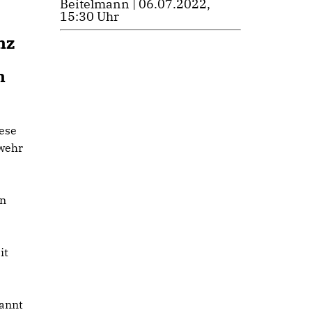
Beitelmann | 06.07.2022,
15:30 Uhr
nz
n
iese
rwehr
en
it
annt