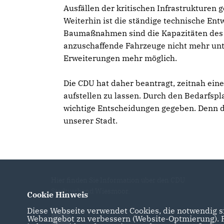
Ausfällen der kritischen Infrastrukturen
Weiterhin ist die ständige technische Ent
Baumaßnahmen sind die Kapazitäten des jet
anzuschaffende Fahrzeuge nicht mehr unt
Erweiterungen mehr möglich.
Die CDU hat daher beantragt, zeitnah ei
aufstellen zu lassen. Durch den Bedarfspl
wichtige Entscheidungen gegeben. Denn die
unserer Stadt.
Hier finden Sie Information über den CDU
Stadtverband Wiesmoor.
Cookie Hinweis
Diese Webseite verwendet Cookies, die notwendig si
Webangebot zu verbessern (Website-Optmierung). Fü