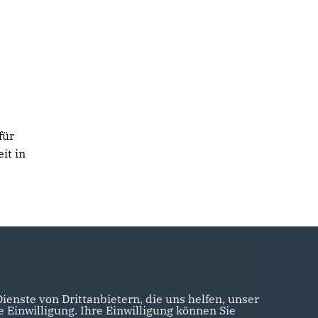
für
it in
enste von Drittanbietern, die uns helfen, unser
Einwilligung. Ihre Einwilligung können Sie