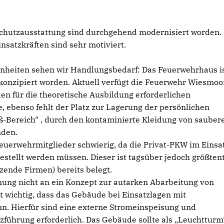
Schutzausstattung sind durchgehend modernisiert worden. 
satzkräften sind sehr motiviert.
nheiten sehen wir Handlungsbedarf: Das Feuerwehrhaus is
konzipiert worden. Aktuell verfügt die Feuerwehr Wiesmoo
en für die theoretische Ausbildung erforderlichen
e, ebenso fehlt der Platz zur Lagerung der persönlichen
ß-Bereich“ , durch den kontaminierte Kleidung von sauber
nden.
 Feuerwehrmitglieder schwierig, da die Privat-PKW im Einsat
estellt werden müssen. Dieser ist tagsüber jedoch größtent
zende Firmen) bereits belegt.
nung nicht an ein Konzept zur autarken Abarbeitung von
 wichtig, dass das Gebäude bei Einsatzlagen mit
n. Hierfür sind eine externe Stromeinspeisung und
führung erforderlich. Das Gebäude sollte als „Leuchtturm