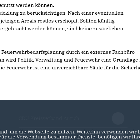
 genutzt werden können.
wicklung zu berücksichtigen. Nach einer eventuellen
zigen Areals restlos erschöpft. Sollten künftig
ergebracht werden können, sind keine zusätzlichen
ne Feuerwehrbedarfsplanung durch ein externes Fachbüro
an wird Politik, Verwaltung und Feuerwehr eine Grundlage 
 Feuerwehr ist eine unverzichtbare Säule für die Sicherhe
CDU Kreisverband Aurich
nd, um die Webseite zu nutzen. Weiterhin verwenden wir Di
r die Verwendung bestimmter Dienste, benötigen wir Ihre 
CDU Niedersachsen