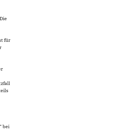
Die
t für
r
er
zfall
eils
“ bei