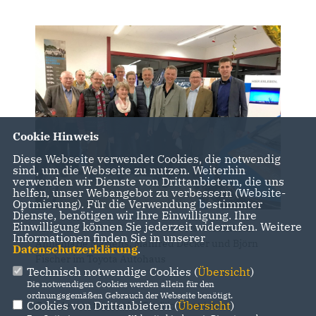
Cookie Hinweis
Diese Webseite verwendet Cookies, die notwendig
sind, um die Webseite zu nutzen. Weiterhin
verwenden wir Dienste von Drittanbietern, die uns
helfen, unser Webangebot zu verbessern (Website-
Optmierung). Für die Verwendung bestimmter
Dienste, benötigen wir Ihre Einwilligung. Ihre
Einwilligung können Sie jederzeit widerrufen. Weitere
CDU-Stadtverband Wiesmoor, Ortsvorsteherin
Informationen finden Sie in unserer
Annemarie Martens, Manfred Decker und Björn
Datenschutzerklärung
.
Fischer im Toyota Autohaus
Technisch notwendige Cookies (
Übersicht
)
Die notwendigen Cookies werden allein für den
ordnungsgemäßen Gebrauch der Webseite benötigt.
Cookies von Drittanbietern (
Übersicht
)
Gerade erst feierte der Traditionsbetrieb in