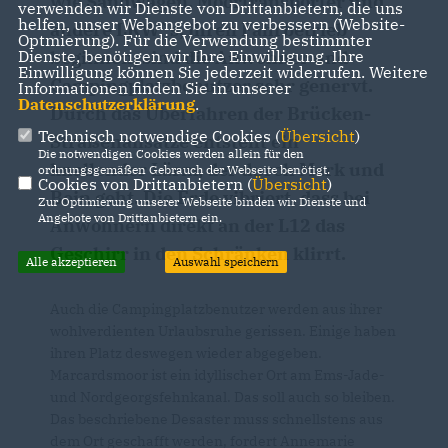
wie Sandwagen, Moortransporter und
verwenden wir Dienste von Drittanbietern, die uns
helfen, unser Webangebot zu verbessern (Website-
andere LKW`s, ihren Fahrbetrieb
Optmierung). Für die Verwendung bestimmter
beginnen, sind die Anwohner und
Dienste, benötigen wir Ihre Einwilligung. Ihre
Einwilligung können Sie jederzeit widerrufen. Weitere
Campingplatzbenutzer sehr genervt.
Informationen finden Sie in unserer
Datenschutzerklärung
.
Durch das Überfahren der Brücken-
Technisch notwendige Cookies (
Übersicht
)
Straßenansätze entsteht ein
Die notwendigen Cookies werden allein für den
knallender Lärm, der durch Mark und
ordnungsgemäßen Gebrauch der Webseite benötigt.
Cookies von Drittanbietern (
Übersicht
)
Bein geht. Die Erde vibriert, dass bei
Zur Optimierung unserer Webseite binden wir Dienste und
Angebote von Drittanbietern ein.
Anwohnern direkt an der L12 das
Geschirr in den Schränken klirrt.
Alle akzeptieren
Auswahl speichern
Auch die Campingplatzbenutzer werden aus ihrer
wohlverdienten Urlaubsruhe gerissen. Einige haben
ihren Platz deswegen wieder abgegeben.
Marcardsmoor ist ein idyllischer Ort am Ems-Jade-
und Nordgeorgsfehnkanal. Das soll auch so bleiben.
Das beschriebene Desaster muss schnellstens aus
dem Ort geschafft werden, fordert Annemarie